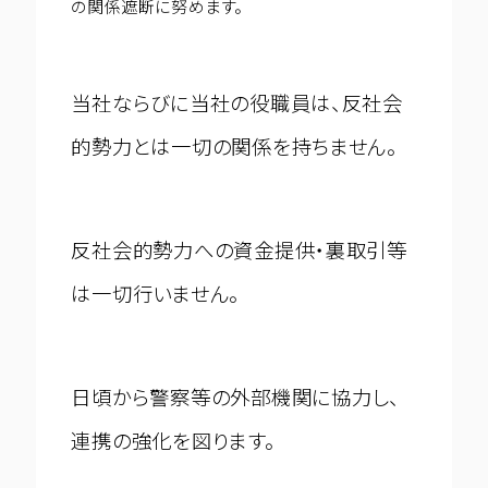
の関係遮断に努めます。
Business
当社ならびに当社の役職員は、反社会
ストラテジーアクセラレート
的勢力とは一切の関係を持ちません。
ストラテジー＆タクティクス
コーポレートファイナンス/M&A
オペレーションズ・マネジメント
反社会的勢力への資金提供・裏取引等
データ＆アナリティクス
フィナンシャル・マネジメント
は一切行いません。
サステイナビリティ・イニシアティブ
ニュースリリース
リスク＆ガバナンス
テクノロジー・トランジション
お問い合わせ
M＆Aトランザクション・PMI
アジャイル・トランスフォーメーション
日頃から警察等の外部機関に協力し、
連携の強化を図ります。